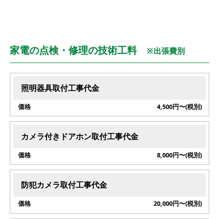
家電の点検・修理の技術工料
※出張費別
内
照明器具取付工事代金
容
4,500円〜(税別)
価
格
カメラ付きドアホン取付工事代金
8,000円〜(税別)
防犯カメラ取付工事代金
20,000円〜(税別)